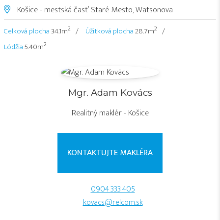
Košice - mestská časť Staré Mesto, Watsonova
2
2
Celková plocha
34.1m
Úžitková plocha
28.7m
2
Lódžia
5.40m
Mgr. Adam Kovács
Realitný maklér - Košice
KONTAKTUJTE MAKLÉRA
0904 333 405
kovacs@relcom.sk