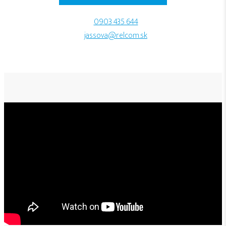
0903 435 644
jassova@relcom.sk